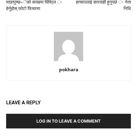
माछापुच्छ«ेको काखमा पिपिएल ः
हत्यारालाई कारवाही हुनुपर्छ ः नेता
हेर्नुहोस् फोटो फिचरमा
निधि
pokhara
LEAVE A REPLY
LOG IN TO LEAVE A COMMENT