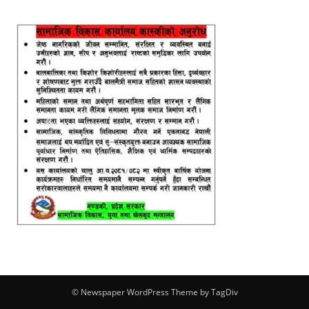
© Newspaper WordPress Theme by TagDiv