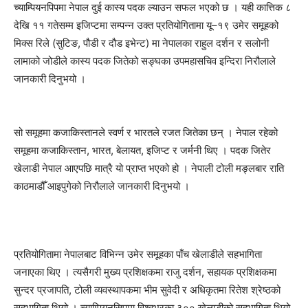
च्याम्पियनपिपमा नेपाल दुई कास्य पदक ल्याउन सफल भएको छ । यही कात्तिक ८
देखि ११ गतेसम्म इजिप्टमा सम्पन्न उक्त प्रतियोगितामा यू–१९ उमेर समूहको
मिक्स रिले (सुटिङ, पौडी र दौड इभेन्ट) मा नेपालका राहुल दर्शन र सलोनी
लामाको जोडीले कास्य पदक जितेको सङ्घका उपमहासचिव इन्दिरा निरौलाले
जानकारी दिनुभयो ।
सो समूहमा कजाकिस्तानले स्वर्ण र भारतले रजत जितेका छन् । नेपाल रहेको
समूहमा कजाकिस्तान, भारत, बेलायत, इजिप्ट र जर्मनी थिए । पदक जितेर
खेलाडी नेपाल आएपछि मात्रै यो प्राप्त भएको हो । नेपाली टोली मङ्लबार राति
काठमाडौँ आइपुगेको निरौलाले जानकारी दिनुभयो ।
प्रतियोगितामा नेपालबाट विभिन्न उमेर समूहका पाँच खेलाडीले सहभागिता
जनाएका थिए । त्यसैगरी मुख्य प्रशिक्षकमा राजु दर्शन, सहायक प्रशिक्षकमा
सुन्दर प्रजापति, टोली व्यवस्थापकमा भीम सुवेदी र अधिकृतमा रितेश श्रेष्ठको
सहभागिता थियो । च्याम्पियनसिपमा विश्वभरका ३०० खेलाडीको सहभागिता थियो