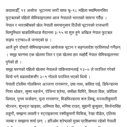
काठमाडौँ, १९ असोज भूटानमा जारी साफ यू–१८ महिला च्याम्पियनसिप
फुटबलको पहिलो सेमिफाइनलमा आज नेपालले भारतको सामना गर्दैछ ।
नेपाल र भारतबीचको खेल नेपाली समयानुसार दिउँसो भूटानको राजधानी
थिम्पुस्थित चाङलिमिथाङ मैदानमा ३ः१५ मा शुरु हुने अखिल नेपाल फुटबल
सङ्घ ९एन्फा०ले जनाएको छ ।
आजै हुने दोस्रो सेमिफाइनलमा आयोजक भूटान र बङ्गलादेश प्रतिस्पर्धा गर्नेछन्
। समूह चरणमा एक खेलमा जित र एक खेलमा हार व्यहोर्दै नेपाल सेमिफाइलनमा
पुगेको हो ।
समूह चरणको पहिलो खेलमा नेपालले पाकिस्तानलाई १२–० ले पराजित गरेको
थियो भने बङलादेशसँग २–१ गोलले पराजित भएको थियो ।
नेपाली टोलीमा गोलकिपर अञ्जना रानामगर, उषा नाथ, कविता राई, डिफेन्डरमा
निशा थोकर, सुष्मा महर्जन, रोजिना श्रेष्ठ, समीक्षा घिमिरे, विमला विक, कोपिला
धिमाल, पुनम फर्सवान, पूजा रानामगर, मिडफिल्डरमा शरु लिम्बू, मञ्जलीकुमारी
योञ्जन, शुभद्रा खड्का, अस्मिता वैद्य, मनिषा राउत, सुहानी कुसुवार, सिर्जनासिंह
ठकुरी, सम्झना लावती र स्ट्राइकरमा रश्मीकुमारी घिसिङ, रेखा पौडेल, एलिसा
जाम्बा र सम्झाना शर्मा छन् । हरिओम श्रेष्ठको मुख्य प्रशिक्षणमा रहेको नेपाली