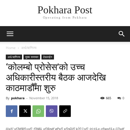
Pokhara Post
Operating from Pokhara
Home
अर्थ/बाणिज्य
अर्थ/बाणिज्य
मुख्य समाचार
हेडलाईन
‘कोलम्बो प्रोसेस’को उच्च
अधिकारीस्तरीय बैठक आजदेखि
काठमाडौँमा शुरु
By
pokhara
-
November 15, 2018
665
0
ljlxjf/ sf7df8f}+sf] ;f]N6L xf]6ndf ePsf] sf]nDjf] k|f];];sf] ;lrj:t/Lo cflwsf/Ls j}7sdf