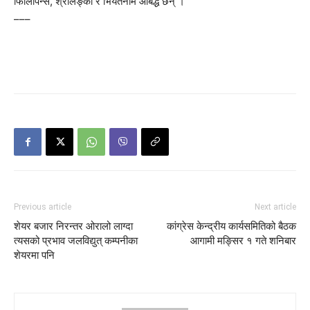
फिलिपिन्स, श्रीलङ्का र भियतनाम आबद्ध छन् ।
–––
Previous article
Next article
शेयर बजार निरन्तर ओरालो लाग्दा
कांग्रेस केन्द्रीय कार्यसमितिको बैठक
त्यसको प्रभाव जलविद्युत् कम्पनीका
आगामी मङ्सिर १ गते शनिबार
शेयरमा पनि