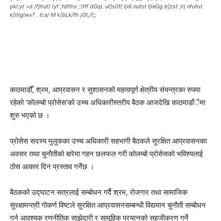
pkl:yt >d /f]huf/ tyf ;fdflhs ;'/Iff dGqL uf]s0f{ lji6 nufot ljleGg b]zsf ;lrj nfufot
k|ltlglwx? . tl:a/ M k|bLk/fh jGt,/f;;
काठमाडौँ, श्रम, आप्रवासन र सुशासनको महत्वपूर्ण क्षेत्रीय संयन्त्रका रुपमा
रहेको ‘कोलम्बो प्रोसेस’को उच्च अधिकारीस्तरीय बैठक आजदेखि काठमाडाँैमा
शुरु भएको छ ।
प्रोसेस सदस्य मुलुकका उच्च अधिकारी सहभागी बैठकले सुरक्षित आप्रवासनका
अवसर तथा चुनौतीको बारेमा गहन छलफल गरी कोलम्बो प्रोसेसको भविश्यलाई
ठोस आकार दिन प्रस्ताव गर्नेछ ।
बैठकको उद्घाटन सत्रलाई सम्बोधन गर्दै श्रम, रोजगार तथा सामाजिक
सुरक्षामन्त्री गोकर्ण विष्टले सुरक्षित आप्रवासनसम्बन्धी विद्यमान चुनौती सम्बोधन
गर्न आवश्यक रणनीतिक साझेदारी र सामूहिक प्रयत्नको सहजीकरण गर्ने