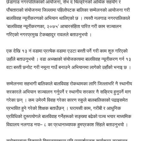
छेडागाड नगरपालिकाको आयोजना, सेभ द चिल्ड्रेनको आर्थिक सहयोग र
पाँचताराको संयोजनमा जिल्लामा पहिलोपटक बालिका सम्मेलनको आयोजना गरी
बालविवाह न्यूनीकरणको अभियान थालिएको छ । त्यस्तै नलगाड नगरपालिकाले
‘बालविवाह न्यूनीकरणका, २०७५’ आचारसंहिता पारित गरी काम सञ्चालन
गरिएको नगरप्रमुख टेकबहादुर रावलले बताउनुभयो ।
एक देखि १३ नं वडामा प्रत्येक वडामा एउटा बस्ती पर्ने गरी काम शुरु गरिएको
उहाँले बताउनुभयो । वडा अध्यक्षको संयोजकत्वमा बालविवाह न्यूनीकरण गर्न १३
वटा बस्ती छनोट गरी नमूना गाउँ बनाउने अभियानमा लागेको उहाँको भनाइ छ ।
सम्मेलनमा सहभागी बालिकाले बालविवाह रोकथामका लागि जिल्लाभरि नै स्थानीय
सरकारले अभियान सञ्चालन गर्नुपर्ने र स्थानीय सरकार नै सक्रिय हुनुपर्ने माग
गरेका छन् । कम उमेरमै विवाह गरेका कारण स्कुले बालबालिकाको पढाइसमेत
प्रभावित हुने गरेको शिक्षक बताउँछन् । घरायसी काम, गरीबी र आधुनिक
प्रविधिको दुरूपयोगले बालविवाह गर्नेहरूको सङ्ख्या बढेको पञ्च भयार माध्यमिक
विद्यालय नलगाड नपा– ८ का प्रधानाध्यापक हुमप्रकाश सिंहले बताउनुभयो ।
सरोकारवाला निकायले विद्यालयस्तरमा पनि परामर्शमूलक कार्यक्रम सञ्चालन