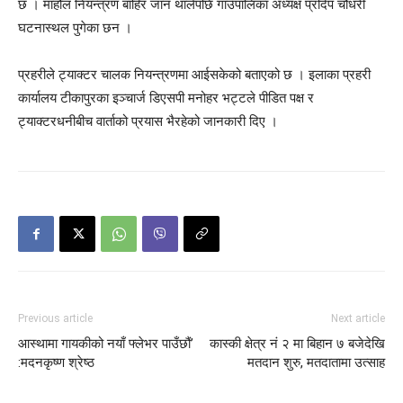
छ । माहौल नियन्त्रण बाहिर जान थालेपछि गाउँपालिका अध्यक्ष प्रदिप चौधरी
घटनास्थल पुगेका छन ।
प्रहरीले ट्याक्टर चालक नियन्त्रणमा आईसकेको बताएको छ । इलाका प्रहरी
कार्यालय टीकापुरका इञ्चार्ज डिएसपी मनोहर भट्टले पीडित पक्ष र
ट्याक्टरधनीबीच वार्ताको प्रयास भैरहेको जानकारी दिए ।
Previous article
Next article
आस्थामा गायकीको नयाँ फ्लेभर पाउँछौं’
कास्की क्षेत्र नं २ मा बिहान ७ बजेदेखि
:मदनकृष्ण श्रेष्ठ
मतदान शुरु, मतदातामा उत्साह