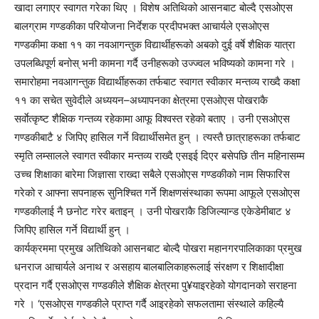
खादा लगाएर स्वागत गरेका थिए । विशेष अतिथिको आसनबाट बोल्दै एसओएस
बालग्राम गण्डकीका परियोजना निर्देशक प्रदीपभक्त आचार्यले एसओएस
गण्डकीमा कक्षा ११ का नवआगन्तुक विद्यार्थीहरूको अबको दुई वर्षे शैक्षिक यात्रा
उपलब्धिपूर्ण बनोस् भनी कामना गर्दै उनीहरूको उज्ज्वल भविष्यको कामना गरे ।
समारोहमा नवआगन्तुक विद्यार्थीहरूका तर्फबाट स्वागत स्वीकार मन्तव्य राख्दै कक्षा
११ का सचेत सुवेदीले अध्ययन–अध्यापनका क्षेत्रमा एसओएस पोखराकै
सर्वाेत्कृष्ट शैक्षिक गन्तव्य रहेकामा आफू विश्वस्त रहेको बताए । उनी एसओएस
गण्डकीबाटै ४ जिपिए हासिल गर्ने विद्यार्थीसमेत हुन् । त्यस्तै छात्राहरूका तर्फबाट
स्मृति लम्सालले स्वागत स्वीकार मन्तव्य राख्दै एसइई दिएर बसेपछि तीन महिनासम्म
उच्च शिक्षाका बारेमा जिज्ञासा राख्दा सबैले एसओएस गण्डकीको नाम सिफारिस
गरेको र आफ्ना सपनाहरू सुनिश्चित गर्ने शिक्षणसंस्थाका रूपमा आफूले एसओएस
गण्डकीलाई नै छनोट गरेर बताइन् । उनी पोखराकै डिजिल्यान्ड एकेडेमीबाट ४
जिपिए हासिल गर्ने विद्यार्थी हुन् ।
कार्यक्रममा प्रमुख अतिथिको आसनबाट बोल्दै पोखरा महानगरपालिकाका प्रमुख
धनराज आचार्यले अनाथ र असहाय बालबालिकाहरूलाई संरक्षण र शिक्षादीक्षा
प्रदान गर्दै एसओएस गण्डकीले शैक्षिक क्षेत्रमा पु¥याइरहेको योगदानको सराहना
गरे । ‘एसओएस गण्डकीले प्राप्त गर्दै आइरहेको सफलतामा संस्थाले कहिल्यै