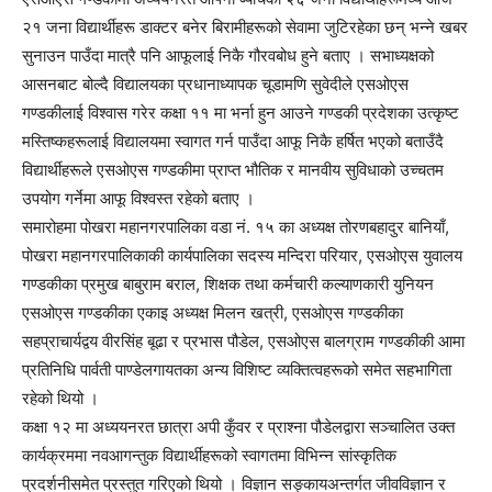
२१ जना विद्यार्थीहरू डाक्टर बनेर बिरामीहरूको सेवामा जुटिरहेका छन् भन्ने खबर
सुनाउन पाउँदा मात्रै पनि आफूलाई निकै गौरवबोध हुने बताए । सभाध्यक्षको
आसनबाट बोल्दै विद्यालयका प्रधानाध्यापक चूडामणि सुवेदीले एसओएस
गण्डकीलाई विश्वास गरेर कक्षा ११ मा भर्ना हुन आउने गण्डकी प्रदेशका उत्कृष्ट
मस्तिष्कहरूलाई विद्यालयमा स्वागत गर्न पाउँदा आफू निकै हर्षित भएको बताउँदै
विद्यार्थीहरूले एसओएस गण्डकीमा प्राप्त भौतिक र मानवीय सुविधाको उच्चतम
उपयोग गर्नेमा आफू विश्वस्त रहेको बताए ।
समारोहमा पोखरा महानगरपालिका वडा नं. १५ का अध्यक्ष तोरणबहादुर बानियाँ,
पोखरा महानगरपालिकाकी कार्यपालिका सदस्य मन्दिरा परियार, एसओएस युवालय
गण्डकीका प्रमुख बाबुराम बराल, शिक्षक तथा कर्मचारी कल्याणकारी युनियन
एसओएस गण्डकीका एकाइ अध्यक्ष मिलन खत्री, एसओएस गण्डकीका
सहप्राचार्यद्वय वीरसिंह बूढा र प्रभास पौडेल, एसओएस बालग्राम गण्डकीकी आमा
प्रतिनिधि पार्वती पाण्डेलगायतका अन्य विशिष्ट व्यक्तित्वहरूको समेत सहभागिता
रहेको थियो ।
कक्षा १२ मा अध्ययनरत छात्रा अपी कुँवर र प्राश्ना पौडेलद्वारा सञ्चालित उक्त
कार्यक्रममा नवआगन्तुक विद्यार्थीहरूको स्वागतमा विभिन्न सांस्कृतिक
प्रदर्शनीसमेत प्रस्तुत गरिएको थियो । विज्ञान सङ्कायअन्तर्गत जीवविज्ञान र