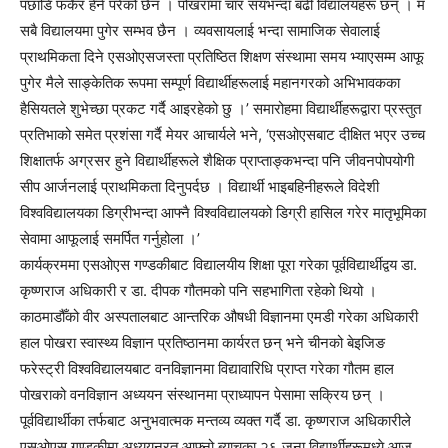
पछाडि फर्केर हेर्न परेको छैन । पोखरामा चार सयभन्दा बढी विद्यालयहरू छन् । म
सबै विद्यालयमा पुगेर सम्भव छैन । व्यवसायलाई भन्दा सामाजिक सेवालाई
प्राथमिकता दिने एसओएसजस्ता प्रतिष्ठित शिक्षण संस्थामा समय भ्याएसम्म आफू
पुगेर मैले साङ्केतिक रूपमा सम्पूर्ण विद्यार्थीहरूलाई महानगरको अभिभावकका
हैसियतले शुभेच्छा प्रकट गर्दै आइरहेको छु ।’ समारोहमा विद्यार्थीहरूद्वारा प्रस्तुत
प्रतिभाको समेत प्रशंसा गर्दै मेयर आचार्यले भने, ‘एसओएसबाट दीक्षित भएर उच्च
शिक्षातर्फ अग्रसर हुने विद्यार्थीहरूले शैक्षिक प्राप्ताङ्कभन्दा पनि जीवनपोपयोगी
सीप आर्जनलाई प्राथमिकता दिनुपर्दछ । विद्यार्थी भाइबहिनीहरूले विदेशी
विश्वविद्यालयका डिग्रीभन्दा आफ्नै विश्वविद्यालयको डिग्री हासिल गरेर मातृभूमिका
सेवामा आफूलाई समर्पित गर्नुहोला ।’
कार्यक्रममा एसओएस गण्डकीबाट विद्यालयीय शिक्षा पूरा गरेका पूर्वविद्यार्थीद्वय डा.
कृष्णराज अधिकारी र डा. दीपक गौतमको पनि सहभागिता रहेको थियो ।
काठमाडौँको वीर अस्पतालबाट आन्तरिक औषधी विज्ञानमा एमडी गरेका अधिकारी
हाल पोखरा स्वास्थ्य विज्ञान प्रतिष्ठानमा कार्यरत छन् भने चीनको बेइजिङ
फरेस्ट्री विश्वविद्यालयबाट वनविज्ञानमा विद्यावारिधि प्राप्त गरेका गौतम हाल
पोखराको वनविज्ञान अध्ययन संस्थानमा प्राध्यापन पेसामा सक्रिय छन् ।
पूर्वविद्यार्थीका तर्फबाट अनुभवात्मक मन्तव्य व्यक्त गर्दै डा. कृष्णराज अधिकारीले
एसओएस गण्डकीमा अध्ययनरत आफ्नो ब्याचका २६ जना विद्यार्थीहरूमध्ये आज