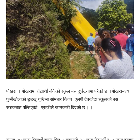
पोखरा । पोखरामा विद्यार्थी बोकेको स्कुल बस दुर्घटनामा परेको छ ।पोखरा-२१
फुर्सेखोलाको डुडखु घुम्तिमा सोमबार बिहान एलपी देवकोटा स्कुलको बस
सडकबाट पल्टिएको प्रहरीले जानकारी दिएकाे छ। ।
बसमा २४ जना विद्यार्थी सवार थिए । यसमध्ये २२ जना विद्यार्थी र २ जना स्टाफ