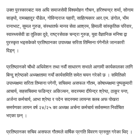
उक्त पुरस्कारबाट यस अघि समाजसेवी विश्वमोहन गौचन, हरिश्चन्द्र शर्मा, सोनाम
साङ्पो, रामबहादुर पौडेल, गोविन्दराज पहारी, साहित्यकार आर.एम. डंगोल, भीम
रानाभाट, सुमल गुरुङ, संस्थातर्फ मानव सेवा आश्रम, हिमाली सांस्कृतिक परिवार,
स्वास्थ्यसेवी डा तुलिका दुवे, राष्ट्रसेवक चन्द्रा गुरुङ, युवा वैज्ञानिक मनिषा द्वा
पुरस्कृत भइसकेको प्रतिष्ठानका उपाध्यक्ष सरिता तिम्सिना पंगेनीले जानकारी
दिइन् ।
प्रतिष्ठानको चौथो अधिवेशन तथा नवौं साधारण सभाले आगामी कार्यकालका लागि
बिन्दु श्रेष्ठको अध्यक्षतामा नयाँ कार्यसमिति समेत चयन गरेको छ । समितिको
उपाध्यक्षमा सरिता तिम्सना पगेनी, सचिवमा असफल गौतम, कोषाध्यक्षमा पुष्पकुमारी
आचार्य, सहसचिवमा फडिन्द्र अकिञ्चन, सदस्यमा दीपेन्द्र श्रेष्ठ, ठाकुर पन्त,
अर्जना कर्मचार्य, आभा श्रेष्ठ र पदेन सदस्यमा लायन्स क्लब अफ पोखरा
समर्पणका लायन वर्ष २४/२५ का अध्यक्ष अर्चना कर्मचार्य सर्वसम्मत निर्वाचित
भएका छन् ।
प्रतिष्ठानका सचिव असफल गौतमले वार्षिक प्रगति विवरण प्रस्तुत गरेका थिए ।