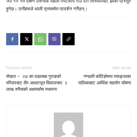
जेठ १० गते दक्षिण एशियाकै पहिलो पर्यटकीय गाउँ दरौँ सिरुवारिबाट झाँकी प्रस्तुत
हुनेछ। उनीहरूले थाली नृत्यसमेत प्रदर्शन गर्नेछन्।
Previous article
Next article
पोखरा – २७ का वडाध्यक्ष गुरुङको
गण्डकी कोटिहोममा स्याङ्जाका
परिवारबाट वीर आधारभूत विद्यालयमा २
पालिकाबाट आर्थिक सहयोग घोषणा
लाख रुपैयाको अक्षयकोष स्थापना