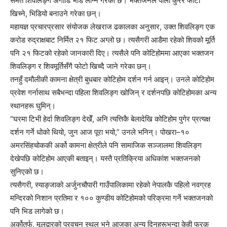
समेत शिवलिङ्ग अगाडि भीड लाग्ने गरेको छ। भक्तजनले पालो कुरेर फोटो
खिच्ने, भिडियो बनाउने गरेका छन्।
महायज्ञ प्रचारप्रसार संयोजक लेखराज ढकालका अनुसार, उक्त शिवलिङ्ग एक
करोड रुद्राक्षबाट निर्मित २१ फिट अग्लो छ। त्यसैगरी आडैमा रहेको शिवको मूर्ति
पनि २१ फिटको रहेको जानकारी दिए। त्यसैले पनि कोटिहोममा आएका भक्तजन
शिवलिङ्ग र शिवमूर्तिसँगै फोटो खिच्दै जाने गरेका छन्।
तनहुँ दमौलीकी कामना क्षेत्री बुधबार कोटिहोम दर्शन गर्न आइन्। उनले कोटिहोम
प्रवेश गर्नासाथ सबैभन्दा पहिला शिवलिङ्ग खोजिन् र दर्शनपछि कोटिहोमका अन्य
स्थानहरू घुमिन्।
“घरमा टिभी हेर्दा शिवलिङ्ग देखेँ, अनि त्यत्तिकै बेलादेखि कोटिहोम पुगेर प्रत्यक्ष
दर्शन गर्ने धोको थियो, जुन आज पूरा भयो,” उनले भनिन्। पोखरा–१०
अमरसिंहचोककी अर्को कामना क्षेत्रीले पनि सामाजिक सञ्जालमा शिवलिङ्ग
देखेपछि कोटिहोम आएकी बताइन्। यस्तै प्रतिक्रिया अधिकांश भक्तजनको
सुनिएको छ।
त्यसैगरी, स्याङ्जाको अर्जुनचौपारी गाउँपालिकामा रहेको नेपालकै पहिलो नवग्रह
मन्दिरको निशान प्रतिमा र १०० कुण्डीय कोटिहोमको परिक्रमा गर्ने भक्तजनको
पनि भिड लागेको छ।
अर्कोतर्फ, मूलद्वारको प्रवचन स्थल भने आजका अन्य दिनहरूभन्दा केही फरक