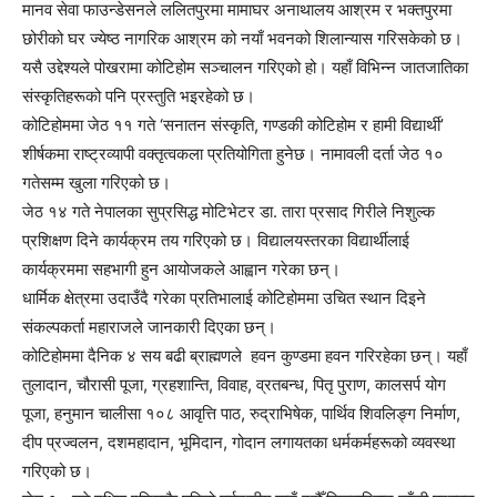
मानव सेवा फाउन्डेसनले ललितपुरमा मामाघर अनाथालय आश्रम र भक्तपुरमा
छोरीको घर ज्येष्ठ नागरिक आश्रम को नयाँ भवनको शिलान्यास गरिसकेको छ।
यसै उद्देश्यले पोखरामा कोटिहोम सञ्चालन गरिएको हो। यहाँ विभिन्न जातजातिका
संस्कृतिहरूको पनि प्रस्तुति भइरहेको छ।
कोटिहोममा जेठ ११ गते ‘सनातन संस्कृति, गण्डकी कोटिहोम र हामी विद्यार्थी’
शीर्षकमा राष्ट्रव्यापी वक्तृत्वकला प्रतियोगिता हुनेछ। नामावली दर्ता जेठ १०
गतेसम्म खुला गरिएको छ।
जेठ १४ गते नेपालका सुप्रसिद्ध मोटिभेटर डा. तारा प्रसाद गिरीले निशुल्क
प्रशिक्षण दिने कार्यक्रम तय गरिएको छ। विद्यालयस्तरका विद्यार्थीलाई
कार्यक्रममा सहभागी हुन आयोजकले आह्वान गरेका छन्।
धार्मिक क्षेत्रमा उदाउँदै गरेका प्रतिभालाई कोटिहोममा उचित स्थान दिइने
संकल्पकर्ता महाराजले जानकारी दिएका छन्।
कोटिहोममा दैनिक ४ सय बढी ब्राह्मणले हवन कुण्डमा हवन गरिरहेका छन्। यहाँ
तुलादान, चौरासी पूजा, ग्रहशान्ति, विवाह, व्रतबन्ध, पितृ पुराण, कालसर्प योग
पूजा, हनुमान चालीसा १०८ आवृत्ति पाठ, रुद्राभिषेक, पार्थिव शिवलिङ्ग निर्माण,
दीप प्रज्वलन, दशमहादान, भूमिदान, गोदान लगायतका धर्मकर्महरूको व्यवस्था
गरिएको छ।