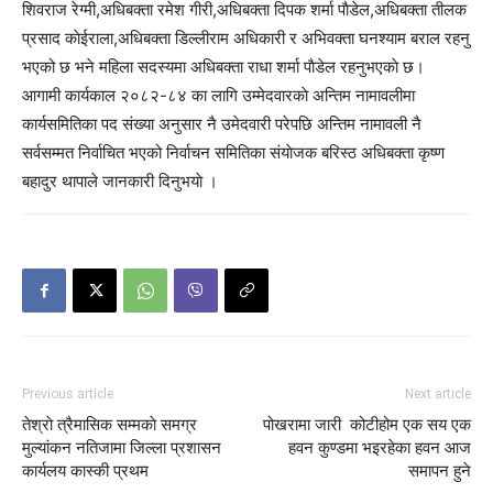
शिवराज रेग्मी,अधिबक्ता रमेश गीरी,अधिबक्ता दिपक शर्मा पाैडेल,अधिबक्ता तीलक
प्रसाद काेईराला,अधिबक्ता डिल्लीराम अधिकारी र अभिवक्ता घनश्याम बराल रहनु
भएको छ भने महिला सदस्यमा अधिबक्ता राधा शर्मा पाैडेल रहनुभएकाे छ।
आगामी कार्यकाल २०८२-८४ का लागि उम्मेदवारकाे अन्तिम नामावलीमा
कार्यसमितिका पद संख्या अनुसार नै उमेदवारी परेपछि अन्तिम नामावली नै
सर्वसम्मत निर्वाचित भएको निर्वाचन समितिका संयाेजक बरिस्ठ अधिबक्ता कृष्ण
बहादुर थापाले जानकारी दिनुभयाे ।
Previous article
Next article
तेश्राे त्रैमासिक सम्मकाे समग्र
पोखरामा जारी कोटीहोम एक सय एक
मुल्यांकन नतिजामा जिल्ला प्रशासन
हवन कुण्डमा भइरहेका हवन आज
कार्यलय कास्की प्रथम
समापन हुने