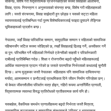
सकिन्छ, विशेष गरी पितृसत्तात्मक प्रजननक्षेत्रको रूपमा विवाहको आलोचना,
विवाह, प्रायः नियन्त्रण र अनुरूपताको संयन्त्र बन्छ, विशेष गरी महिलाहरूको
लागि। यस्तो संरचनामा, विवाह साझेदारी हुन छोड्छ र यसको सट्टा महिला
स्वायत्ततालाई प्रतिबन्धित गर्दा पुरुष विशेषाधिकारलाई फाइदा पुर्‍याउने लैङ्गिक
भूमिकाहरूको प्रदर्शन बन्छ।
नेपालमा, जहाँ विवाह पारिवारिक सम्मान, सामुदायिक सम्मान र महिलाको सामाजिक
पहिचानसँग जटिल रूपमा जोडिएको छ, त्यहाँ विवाहलाई ढिलाइ गर्ने, अस्वीकार गर्ने
वा पुन: परिभाषित गर्ने महिलाको निर्णयले एजेन्सीको साहसी र परिवर्तनकारी
दाबीलाई प्रतिबिम्बित गर्दछ। शिक्षा र रोजगारीमा बढ्दो पहुँचले महिलाहरूलाई
आर्थिक स्वतन्त्रता प्रदान गरेको छ जसले पारम्परिक निर्भरताको कथालाई चुनौती
दिन्छ। अन्य मुलुकका जस्तै नेपालका महिलाहरू पनि सामाजिक दायित्वभन्दा
मर्यादा, आत्मसम्मान र छनौटलाई प्राथमिकता दिने जीवन निर्माण गरिरहेका छन्।
यो केवल जीवनशैलीमा परिवर्तन मात्र होइन, गहिरो रूपमा अन्तर्निर्मित प्रणाली,
पितृसत्तात्मक व्यवस्था विरुद्ध प्रतिरोधको प्रतीकात्मक कार्य पनि हो।
यसबाहेक, वैकल्पिक समर्थन प्रणालीहरूमा बढ्दो निर्भरता जस्तै मित्रता,
व्यावसायिक सञ्जालहरू र सामुदायिक संस्थाहरूले ‘परिवार’ र भावनात्मक