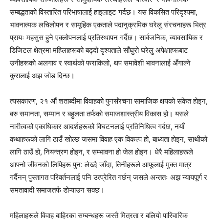
सम्बद्धताको विस्तारित परिभाषालाई हाइलाइट गर्दछ। यस विकसित परिदृश्यमा,
भावनात्मक लचिलोपन र सामूहिक एकताले पदानुक्रमिक घरेलु संरचनाहरू भित्र
प्रायः महसुस हुने एक्लोपनलाई प्रतिस्थापन गर्दैछ। सार्वजनिक, व्यावसायिक र
डिजिटल क्षेत्रमा महिलाहरूको बढ्दो दृश्यताले साँघुरो घरेलु अपेक्षाहरूबाट
उनीहरूको अलगाव र स्वार्थको फराकिलो, थप समावेशी भावनालाई अँगाल्ने
कुरालाई अझ जोड दिन्छ।
त्यसकारण, २१ औं शताब्दीमा विवाहको पुनर्संरचना सामाजिक क्षयको संकेत होइन,
बरु समानता, सम्मान र बहुलता तर्फको समाजशास्त्रीय विकास हो। यसले
नारीत्वको एकाधिकार आदर्शहरूको विघटनलाई प्रतिनिधित्व गर्दछ, नयाँ
कथाहरूको लागि ठाउँ खोल्छ जसमा विवाह एक विकल्प हो, बाध्यता होइन, साथीको
लागि ठाउँ हो, नियन्त्रण होइन, र सम्भावना हो जेल होइन। धेरै महिलाहरूले
आफ्नो जीवनको लिपिहरू पुन: लेख्दै जाँदा, तिनीहरूले आफूलाई मुक्त मात्र
गर्दैनन् पुस्तागत परिवर्तनलाई पनि उत्प्रेरित गर्छन् जसले अन्ततः अझ न्यायपूर्ण र
समतावादी समाजतर्फ डोऱ्याउन सक्छ।
महिलाहरूले विवाह बाहिरका सम्बन्धहरू जस्तै मित्रता र बलियो पारिवारिक