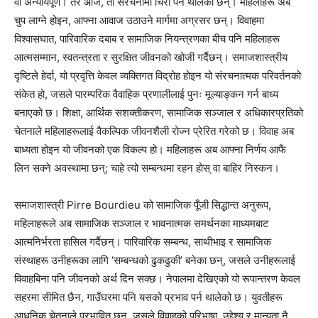
वा अन्यायपूर्ण। तर आज, ती संरचनामा चिरा पर्न थालेका छन्। महिलाहरू अब
चुप लाग्ने होइन, आफ्ना आवाज उठाउने मार्गमा अग्रसर छन्। विवाहमा
विश्वासघात, पारिवारिक दबाब र सामाजिक नियन्त्रणका बीच पनि महिलाहरू
आत्मसम्मान, स्वतन्त्रता र सुरक्षित जीवनको खोजी गर्दैछन्। समाजशास्त्रीय
दृष्टिले हेर्दा, यो प्रवृत्ति केवल व्यक्तिगत विद्रोह होइन यो संरचनात्मक परिवर्तनको
संकेत हो, जसले पारम्परिक वैवाहिक प्रणालीलाई पुनः मूल्याङ्कन गर्न बाध्य
बनाएको छ। शिक्षा, आर्थिक सशक्तीकरण, सामाजिक सञ्जाल र अधिकारप्रतिको
चेतनाले महिलाहरूलाई वैकल्पिक जीवनशैली रोज्न प्रेरित गरेको छ। विवाह अब
बाध्यता होइन यो जीवनको एक विकल्प हो। महिलाहरू अब आफ्ना निर्णय आफैं
लिन सक्ने अवस्थामा छन्; चाहे त्यो सम्बन्धमा रहन होस् वा बाहिर निस्कन।
समाजशास्त्री Pirre Bourdieu को सामाजिक पूँजी सिद्धान्त अनुरूप,
महिलाहरूले अब सामाजिक सञ्जाल र भावनात्मक समर्थनका माध्यमबाट
आत्मनिर्भरता हासिल गर्दैछन्। पारिवारिक सम्बन्ध, साथीभाइ र सामाजिक
संस्थाहरू उनीहरूका लागि ‘सम्बन्धको ढुकढुकी’ बनेका छन्, जसले उनीहरूलाई
विवाहबिना पनि जीवनको अर्थ दिन सक्छ। नेपालमा देखिएको यो रूपान्तरण केवल
सहरमा सीमित छैन, गाउँघरमा पनि यसको प्रभाव पर्न थालेको छ। युवतीहरू
आधुनिक चेतनाले प्रभावित छन्, जसले विवाहको परिभाषा, उद्देश्य र मान्यता नै