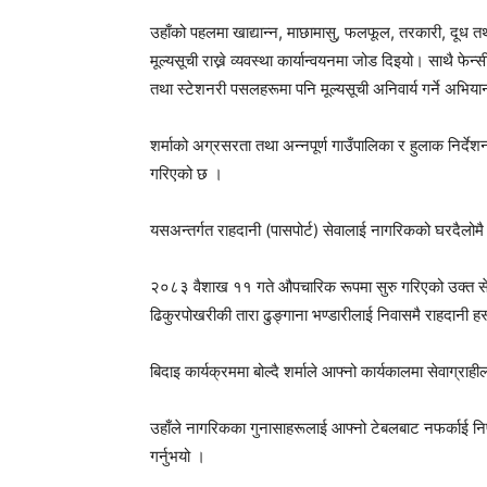
उहाँको पहलमा खाद्यान्न, माछामासु, फलफूल, तरकारी, दूध तथ
मूल्यसूची राख्ने व्यवस्था कार्यान्वयनमा जोड दिइयो। साथै फेन्स
तथा स्टेशनरी पसलहरूमा पनि मूल्यसूची अनिवार्य गर्ने अभि
शर्माको अग्रसरता तथा अन्नपूर्ण गाउँपालिका र हुलाक निर्दे
गरिएको छ ।
यसअन्तर्गत राहदानी (पासपोर्ट) सेवालाई नागरिकको घरदैलोमै पु
२०८३ वैशाख ११ गते औपचारिक रूपमा सुरु गरिएको उक्त सेवा
ढिकुरपोखरीकी तारा ढुङ्गाना भण्डारीलाई निवासमै राहदानी ह
बिदाइ कार्यक्रममा बोल्दै शर्माले आफ्नो कार्यकालमा सेवाग्
उहाँले नागरिकका गुनासाहरूलाई आफ्नो टेबलबाट नफर्काई निष्प
गर्नुभयो ।