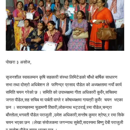
पोखरा ३ असोज,
सृजनशील स्वावलम्वन कृषि सहकारी संस्था लिमिटेडको चौंथो बार्षिक साधारण
सभा तथा दोस्रो अधिबेशन ले फणिन्द्र प्रसाद पौडेल को अध्यक्षतामा नयाँ कार्य
समिति चयन गरेको छ । समिति को उपाध्यक्षमा गीता अधिकारी कुवँर,सचिवमा
जगत पौडेल,सह सचिब मा पार्बती वाग्ले र कोषाध्यक्षमा गायत्री कुवँर चयन भएका
छन । सदस्यहरुमा चुडामणी तिवारी,लोकनाथ भट्ठराई,रमा पौडेल,चन्द्रा
बाँस्तोला,भगवती पौडेल पराजुली ,उमेश अधिकारी,सन्तोष कुमार श्रेष्ठ,र रमा सिके
चयन भएका छन ।लेखा संयोजकमा जगन्नाथ सुबेदी,सदस्यमा बिष्णु देबी पराजुली
र सन्देश पौडेल चयन भएका छन ।