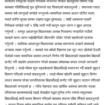
कार्यालय रामपुरका प्रहरी निरिक्षक भोजराज पाण्डेले खेलकुदमा सिमित राख्ने
क्लबका गतिविधिलाई युथ युनियनले पाठ सिकाएको बताउनुभयो । समाजका राम्रा
काममा सबै लाग्नुपर्छ पाण्डेले भन्नुभयो–सामाजिक काममा आउन प्रेरित भएमा
यसले शान्ति सुरक्षा कायम राख्नमा मद्धत पु¥याउछ । सोही अबसरमा प्रहरी
निरिक्षक पाण्डेले भदौ १ देखि जारी नयाँ कानुन पढ्न जान्न र बुझ्न आग्रह
गर्नुभयो । रामपुर आधारभुत विद्यालयका अध्यक्ष निलकण्ठ भण्डारीले गाउँको
क्लबले साना–साना भाईबहिनीको जीवनसँग जोडेर गरेको सहयोगको प्रशंसा
गर्नुभयो । कालिका आधारभुत विद्यालयका अध्यक्ष बसन्तराम ठाडाले क्लबलाई
धन्यवाद व्यक्त गर्नुभयो । क्लबले यस बर्षको तिहारमा एक जुट भएर खेलेको देउसी
भैलोको रकम सामाजिक काममा लगाउने निर्णय गरि बिद्यालयको सहकार्यमा बिद्यार्थी
छनौट गरि सहयोग हस्तान्तरण गरेको क्लबका कोषाध्यक्ष कमल रानाले जानकारी
दिनुभयो । जाडो मौसम शुरु भइसकेकाले बिद्यार्थीलाई मध्यनजर गर्दै बाक्लो सुइटर
बितरण गरिएको रानाले बताउनुभयो । जाडो मौसम बढेपनि बाक्लो सुइटर किनेर
लाउन समस्या परेका घरपरिवारका बिद्यार्थीलाई छनौट गरि सुइटर प्रदान गरिएको
विद्यालयले जनाएको छ । गरिव जेहन्दार तथा आर्थिक अबस्था कमजोर भएका
परिवारका बालबच्चालाई पढाई लेखाईमा मद्धत पुगोस् भनेर त्यस्ता समुदायका
बिद्यार्थीलाई कापी कलम बितरण गरिएको क्लबका सदस्य रहिम मिँयाले बताउनुभयो
। आउदा दिनमा समेत सामाजिक कार्यमा युथ युनियन यसैगरि सक्रिय रहदै जाने