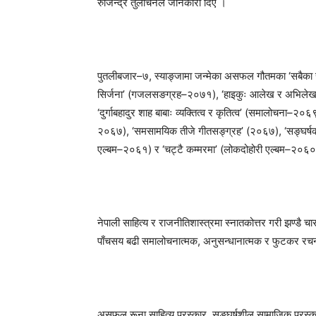
रुजिन्द्र तुलाचनले जानकारी दिए ।
पुतलीबजार–७, स्याङ्जामा जन्मेका असफल गौतमका ‘सबैका
सिर्जना’ (गजलसङग्रह–२०७१), ‘हाइकुः आलेख र अभिलेख
‘दुर्गाबहादुर शाह बाबाः व्यक्तित्व र कृतित्व’ (समालोचना–
२०६७), ‘समसामयिक तीजे गीतसङ्ग्रह’ (२०६७), ‘सङ्घर्षक
एल्बम–२०६१) र ‘चट्टै कम्मरमा’ (लोकदोहोरी एल्बम–२०६०
नेपाली साहित्य र राजनीतिशास्त्रमा स्नातकोत्तर गरी झण्डै 
पाँचसय बढी समालोचनात्मक, अनुसन्धानात्मक र फुटकर रच
असफल रूना साहित्य पुरस्कार, सङ्घर्षशील सामाजिक पुरस्कार, अ