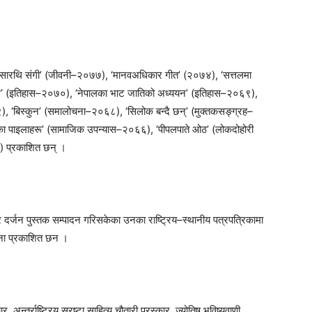
 सारथि संगी’ (जीवनी–२०७७), ‘मानवअधिकार गीत’ (२०७४), ‘सत्तलमा
’ (इतिहास–२०७०), ‘नेपालका भाट जातिको अध्ययन’ (इतिहास–२०६९),
२०६९), ‘बिस्कुन’ (समालोचना–२०६८), ‘सिलोक बन्दै छन्’ (मुक्तकसङ्ग्रह–
ा पाइलाहरू’ (सामाजिक उपन्यास–२०६६), ‘पीपलपाते ओठ’ (लोकदोहोरी
) प्रकाशित छन् ।
चार दर्जन पुस्तक सम्पादन गरिसकेका उनका राष्ट्रिय–स्थानीय पत्रपत्रिकामा
ना प्रकाशित छन ।
न्तर्राष्ट्रिय स्रष्टा साहित्य चौतारी पुरस्कार, ज्योतिष भविष्यवाणी