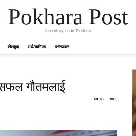
Pokhara Post
Operating from Pokhara
खेलकुद
अर्थ/बाणिज्य
मनोरञ्जन
र असफल गौतमलाई
83
0