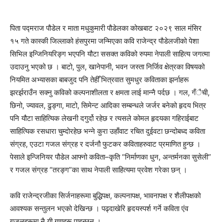
पिता पद्मराज पौडेल र माता मधुकुमारी पौडेलका कोखबाट २०२९ साल मंसिर
१५ गते कास्की जिल्लाको हंसपुरमा जन्मिएका कवि राजेन्द्र पौडेलजीको पेशा
सिभिल इन्जिनियरिङ्ग भएपनि यौटा ससक्त कविको रुपमा नेपाली साहित्य जगत्मा
उदाउनु भएको छ । बाटो, पुल, खानेपानी, भवन जस्ता निर्जिव क्षेत्रका विषयको
नियमित अभ्यासका बाबजुद पनि तेहीँ भित्रवात सुमधुर कविताका झर्नाहरू
झरर्झराउँन सक्नु कविको कल्पनाशीलता र क्षमता लाई मान्नै पर्दछ । गल, गँैची,
छिनो, ज्यावल, ढुङ्गा, माटो, सिमेन्ट आदिका सम्बन्धले जर्जर बनेको हृदय भित्र
पनि यौटा साहित्यिक लेखनी दगुर्दो रहेछ र त्यसले कोमल हृदयका गहिराईबाट
साहित्यिक रसधारा चुम्दोरहेछ भन्ने कुरा उहाँवाट रचित दुईवटा छन्दोबध्द कविता
संग्रह, एउटा गजल संग्रह र दर्जनौ फुटकर कविताहरुवाट प्रमाणित हुन्छ ।
पेसाले इन्जिनियर पौडेल आफ्नो कविता–कृति “निर्माणका धुन, अन्तर्मनका सुसेली”
र गजल संग्रह “तरङ्ग”का साथ नेपाली साहित्यमा प्रवेश गरेका छन् ।
कवि राजेन्द्रजीका सिर्जनाहरूमा बुद्धिपक्ष, कल्पनापक्ष, भावनापक्ष र शैलीपक्षको
आवश्यक सन्तुलन भएको देखिन्छ । पढ्दाखेरि हृदयस्पर्श गर्ने कविता एंव
गजलहरूमा नै यी गुणहरू पाइन्छन् ।