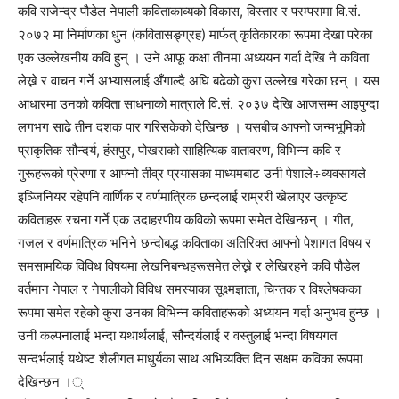
कवि राजेन्द्र पौडेल नेपाली कविताकाव्यको विकास, विस्तार र परम्परामा वि.सं.
२०७२ मा निर्माणका धुन (कवितासङ्ग्रह) मार्फत् कृतिकारका रूपमा देखा परेका
एक उल्लेखनीय कवि हुन् । उने आफू कक्षा तीनमा अध्ययन गर्दा देखि नै कविता
लेख्ने र वाचन गर्ने अभ्यासलाई अँगाल्दै अघि बढेको कुरा उल्लेख गरेका छन् । यस
आधारमा उनको कविता साधनाको मात्राले वि.सं. २०३७ देखि आजसम्म आइपुग्दा
लगभग साढे तीन दशक पार गरिसकेको देखिन्छ । यसबीच आफ्नो जन्मभूमिको
प्राकृतिक सौन्दर्य, हंसपुर, पोखराको साहित्यिक वातावरण, विभिन्न कवि र
गुरूहरूको प्रेरणा र आफ्नो तीव्र प्रयासका माध्यमबाट उनी पेशाले÷व्यवसायले
इञ्जिनियर रहेपनि वार्णिक र वर्णमात्रिक छन्दलाई राम्ररी खेलाएर उत्कृष्ट
कविताहरू रचना गर्ने एक उदाहरणीय कविको रूपमा समेत देखिन्छन् । गीत,
गजल र वर्णमात्रिक भनिने छन्दोबद्ध कविताका अतिरिक्त आफ्नो पेशागत विषय र
समसामयिक विविध विषयमा लेखनिबन्धहरूसमेत लेख्ने र लेखिरहने कवि पौडेल
वर्तमान नेपाल र नेपालीको विविध समस्याका सूक्ष्मज्ञाता, चिन्तक र विश्लेषकका
रूपमा समेत रहेको कुरा उनका विभिन्न कविताहरूको अध्ययन गर्दा अनुभव हुन्छ ।
उनी कल्पनालाई भन्दा यथार्थलाई, सौन्दर्यलाई र वस्तुलाई भन्दा विषयगत
सन्दर्भलाई यथेष्ट शैलीगत माधुर्यका साथ अभिव्यक्ति दिन सक्षम कविका रूपमा
देखिन्छन ।्