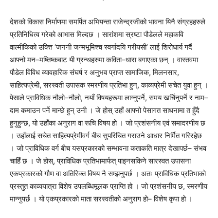
देशको विकास निर्माणमा समर्पित अभियन्ता राजेन्द्रजीको भावना यिनै संग्रहहरुले
प्रतिनिधित्व गरेको आभास मिल्दछ । सारांशमा स्रष्टा पौडेलले महाकवि
वाल्मीकिको उक्त्ति ‘जननी जन्मभूमिश्च स्वर्गादयि गरीयसी’ लाई शिरोधार्य गर्दै
आफ्नो मन–मष्तिष्कबाट यी ग्रन्थहरुमा कविता–धारा बगाएका छन् । वास्तवमा
पौडेल विविध व्यावहारिक संघर्ष र अनुभव प्राप्त सामाजिक, मिलनसार,
साहित्यप्रेमी, सरस्वती उपासक स्मरणीय प्रतिभा हुन्, काव्यप्रेमी सचेत युवा हुन् ।
पेसाले प्राविधिक नौलो–नौलो, नयाँ विषयहरूमा लाग्नुपर्ने, समय खर्चिनुपर्ने र नाम–
दाम कमाउन पर्ने मान्छे हुन् उनी । जे होस् उहाँ आफ्नो पेसागत साधनामा त हुँदै
हुनुहुन्छ, यो उहाँका अनुराग वा रूचि विषय हो । जो प्रशंसनीय एवं समादरणीय छ
। उहाँलाई सचेत साहित्यप्रेमीवर्ग बीच सुपरिचित गराउने आधार निर्मित गरिरहेछ
। जो प्राविधिक वर्ग बीच यसप्रकारको सम्भावना कताकति मात्र देखापर्छ– संभव
चाहिँ छ । जे होस्, प्राविधिक प्रतिभामार्फत् पाइनसकिने सारस्वत उपासना
एकप्रकारको गौण वा अतिरिक्त विषय नै सम्झनुपर्छ । अतः प्राविधिक प्रतिभाको
प्रस्तुत काव्ययात्रा विशेष उपलब्धिमूलक प्राप्ति हो । जो प्रशंसनीय छ, स्मरणीय
मान्नुपर्छ । यो एकप्रकारको माता सरस्वतीको अनुराग हो– विशेष कृपा हो ।