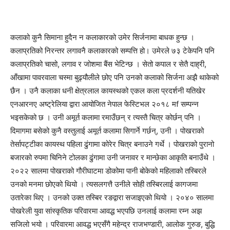
कलाको कुनै सिमाना हुदैन न कलाकारको उमेर सिर्जनामा बाधक हुन्छ ।
कलाप्रतिको निरन्तर लगावनै कलाकारको सम्पत्ति हो। उमेरले ७३ टेकेपनि पनि
कलाप्रतिको चासो, लगाव र जोशमा बैंस भेटिन्छ । सेतो कपाल र सेतै दाह्री,
आँखामा पावरवाला चस्मा बुढ्यौलीले छोए पनि उनको कलाको सिर्जना अझै थाकेको
छैन । उनै कलाका धनी क्षेत्रलाल कायस्थको एकल कला प्रदर्शनी यतिखेर
एनआरनए अष्ट्रेलिया द्वारा आयोजित नेपाल फेस्टिभल २०१८ मf सम्पन्न
भइसकेको छ । उनी अमूर्त कलामा रमाउँछन् र त्यस्तै चित्र कोर्छन् पनि ।
दिमागमा बसेको कुनै वस्तुलाई अमूर्त कलामा सिगार्ने गर्छन्, उनी । पोखराको
तेर्सापट्टीका कायस्थ पहिला ढुंगामा कोरेर चित्र बनाउने गर्थे । पोखराको पुरानो
बजारको रुपमा चिनिने टोलका ढुंगामा उनी जनावर र मान्छेका आकृति बनाउँथे ।
२०२२ सालमा पोखराको गौरीघाटमा डोकोमा पानी बोकेको महिलाको तस्बिरले
उनको मनमा छोएको थियो । त्यसलगत्तै उनीले सोही तस्बिरलाई कागजमा
उतारेका थिए । उनको उक्त तस्बिर रङद्वारा सजाइएको थियो । २०४० सालमा
पोखरेली युवा सांस्कृतिक परिवारमा आवद्ध भएपछि उनलाई कलामा रम्न अझ
सजिलो भयो । परिवारमा आवद्ध भएसँगै महेन्द्र राजभण्डारी, आलोक गुरुङ, बुद्धि