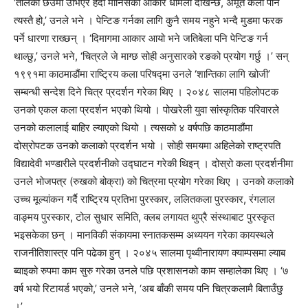
‘तालको छेउमा उभिएर हेर्दा मानिसको आकार धमिलो देखिन्छ, अमूर्त कला पनि
त्यस्तै हो,’ उनले भने । पेन्टिङ गर्नका लागि कुनै समय नहुने भन्दै मुडमा फरक
पर्ने धारणा राख्छन् । ‘दिमागमा आकार आयो भने जतिबेला पनि पेन्टिङ गर्न
थाल्छु,’ उनले भने, ‘चित्रले जे माग्छ सोही अनुसारको रङको प्रयोग गर्छु ।’ सन्
१९९१मा काठमाडौंमा राष्ट्रिय कला परिषद्मा उनले ‘शान्तिका लागि खोजी’
सम्बन्धी सन्देश दिने चित्र प्रदर्शन गरेका थिए । २०४८ सालमा पहिलोपटक
उनको एकल कला प्रदर्शन भएको थियो । पोखरेली युवा सांस्कृतिक परिवारले
उनको कलालाई बाहिर ल्याएको थियो । त्यसको ४ वर्षपछि काठमाडौंमा
दोस्रोपटक उनको कलाको प्रदर्शन भयो । सोही समयमा अहिलेको राष्ट्रपति
विद्यादेवी भण्डारीले प्रदर्शनीको उद्घाटन गरेकी थिइन् । दोस्रो कला प्रदर्शनीमा
उनले भोजपत्र (रुखको बोक्रा) को चित्रमा प्रयोग गरेका थिए । उनको कलाको
उच्च मूल्यांकन गर्दै राष्ट्रिय प्रतिभा पुरस्कार, ललितकला पुरस्कार, रंगलाल
वाङ्मय पुरस्कार, टोल सुधार समिति, क्लब लगायत थुप्रै संस्थाबाट पुरस्कृत
भइसकेका छन् । मानविकी संकायमा स्नातकसम्म अध्ययन गरेका कायस्थले
राजनीतिशास्त्र पनि पढेका हुन् । २०४५ सालमा पृथ्वीनारायण क्याम्पसमा ल्याब
ब्वाइको रुपमा काम सुरु गरेका उनले पछि प्रशासनको काम सम्हालेका थिए । ‘७
वर्ष भयो रिटायर्ड भएको,’ उनले भने, ‘अब बाँकी समय पनि चित्रकलामै बिताउँछु
।’